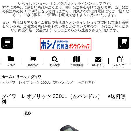
いらっしゃいませ。ホシノ釣具店オンラインショップです。
すぐにお手元に欲しい商品が届くよう、即日発送を心がけております。当日発送
の発注締め切りは14時となっておりますが、お急ぎの方はお電話にてご一報くだ
さい。できる限り、ご要望にお応えできるように努力いたします。
また、当店はリアルタイム在庫で実店舗とオンラインショップで同じ在庫を販売
している為、ご注文の商品が揃わない場合がございますので、予めご了承くださ
い。商品不足・欠品のお知らせはこちらから連絡をさせて頂きます。
メニュー
カート
全商品
新着商品
商品検索
ご利用案内
問い合わせ
カレンダー
ホーム
>
リール
>
ダイワ
>
ダイワ レオブリッツ 200JL（左ハンドル） ※送料無料
ダイワ レオブリッツ 200JL（左ハンドル） ※送料無
料