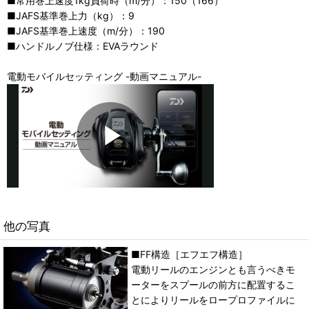
■常用巻上速度1kg負荷時（m/分）：150（166）
■JAFS基準巻上力（kg）：9
■JAFS基準巻上速度（m/分）：190
■ハンドルノブ仕様：EVAラウンド
電動モバイルセッティング -動画マニュアル-
他の写真
■FF構造［エフエフ構造］
電動リールのエンジンとも言うべきモ
ーターをスプールの前方に配置するこ
とによりリールをロープロファイルに