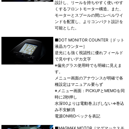
設計し、リールを持ちやすく使いやす
くするフロントモーター構造。また、
モーターとスプールの間にレベルワイ
ンドを配置し、よりコンパクト設計を
可能とした。
■DOT MONITOR COUNTER［ドット
液晶カウンター］
逆光にも強く視認性に優れフィールド
で見やすいデカ文字
※偏光グラス使用時でも明確に見えま
す。
メニュー画面のアナウンスが明確で各
種設定はマニュアル要らず
※メニュー画面：PICKUPとMEMOを同
時に2秒押し
水深00よりは電動巻上げしない⇒巻込
み不安解消
電源ON時Dベックを表記
■MAGMAX MOTOR［マグマックスモ