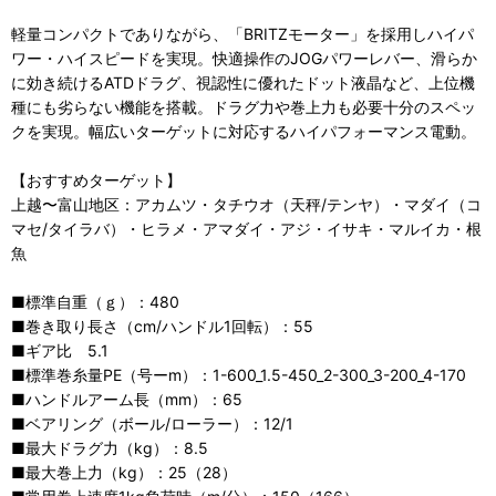
軽量コンパクトでありながら、「BRITZモーター」を採用しハイパ
ワー・ハイスピードを実現。快適操作のJOGパワーレバー、滑らか
に効き続けるATDドラグ、視認性に優れたドット液晶など、上位機
種にも劣らない機能を搭載。ドラグ力や巻上力も必要十分のスペッ
クを実現。幅広いターゲットに対応するハイパフォーマンス電動。
【おすすめターゲット】
上越〜富山地区：アカムツ・タチウオ（天秤/テンヤ）・マダイ（コ
マセ/タイラバ）・ヒラメ・アマダイ・アジ・イサキ・マルイカ・根
魚
■標準自重（ｇ）：480
■巻き取り長さ（cm/ハンドル1回転）：55
■ギア比 5.1
■標準巻糸量PE（号ーm）：1-600_1.5-450_2-300_3-200_4-170
■ハンドルアーム長（mm）：65
■ベアリング（ボール/ローラー）：12/1
■最大ドラグ力（kg）：8.5
■最大巻上力（kg）：25（28）