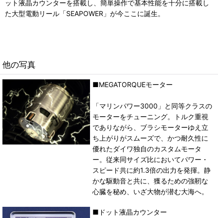
ット液晶カウンターを搭載し、簡単操作で基本性能を十分に搭載し
た大型電動リール「SEAPOWER」が今ここに誕生。
他の写真
■MEGATORQUEモーター
「マリンパワー3000」と同等クラスの
モーターをチューニング。トルク重視
でありながら、ブラシモーターゆえ立
ち上がりがスムーズで、かつ耐久性に
優れたダイワ独自のカスタムモータ
ー。従来同サイズ比においてパワー・
スピード共に約1.3倍の出力を発揮。静
かな駆動音と共に、獲るための強靭な
心臓を秘め、いざ大物が潜む大海へ。
■ドット液晶カウンター