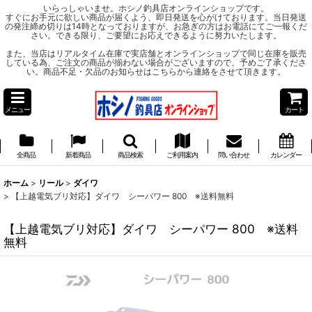
いらっしゃいませ。ホシノ釣具店オンラインショップです。
すぐにお手元に欲しい商品が届くよう、即日発送を心がけております。当日発送
の発注締め切りは14時となっておりますが、お急ぎの方はお電話にてご一報くだ
さい。できる限り、ご要望にお応えできるように努力いたします。
また、当店はリアルタイム在庫で実店舗とオンラインショップで同じ在庫を販売
している為、ご注文の商品が揃わない場合がございますので、予めご了承くださ
い。商品不足・欠品のお知らせはこちらから連絡をさせて頂きます。
メニュー
カート
全商品
新着商品
商品検索
ご利用案内
問い合わせ
カレンダー
ホーム
>
リール
>
ダイワ
>
【上越電気ブリ対応】ダイワ シーパワー 800 ※送料無料
【上越電気ブリ対応】ダイワ シーパワー 800 ※送料
無料