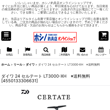
いらっしゃいませ。ホシノ釣具店オンラインショップです。
すぐにお手元に欲しい商品が届くよう、即日発送を心がけております。当日発送
の発注締め切りは14時となっておりますが、お急ぎの方はお電話にてご一報くだ
さい。できる限り、ご要望にお応えできるように努力いたします。
また、当店はリアルタイム在庫で実店舗とオンラインショップで同じ在庫を販売
している為、ご注文の商品が揃わない場合がございますので、予めご了承くださ
い。商品不足・欠品のお知らせはこちらから連絡をさせて頂きます。
メニュー
カート
全商品
新着商品
商品検索
ご利用案内
問い合わせ
カレンダー
ホーム
>
リール
>
ダイワ
>
ダイワ 24 セルテート LT3000-XH ※送料無料
ダイワ 24 セルテート LT3000-XH ※送料無料
[
4550133306631
]