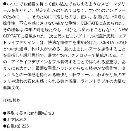
●いつまでも愛着を持って使い込んでもらえるようなスピニングリ
ールを創りたい。特定の誰かのためではなく、すべてのアングラー
のために――。そのために目指したのは、使い手を選ばない快適な
操作性、不安を感じさせない確かな剛性。CERTATEに込められた、
その理念は20年の時を経た今も、何ひとつ変わることはない。NEW
CERTATEに搭載された、次世代スピニングリールの設計思想「エア
ドライブデザイン」は、快適な操作性を求め続けた、CERTATEのひ
とつの到達点。釣り人が求める、意のままにルアーを操作すること
を目指した設計思想で、最大4つのテクノロジーで構成される。こ
のエアドライブデザインをフル装備することで得られる恩恵は、あ
まりにも大きい。最適な重量バランスからなる軽やかな操作性。タ
ックルとの一体感を得られる軽快な回転フィール。わずかな魚のア
タリや流れの変化も感じられる巻き感度。ライントラブルの大幅な
低頻度化。
仕様/規格
●巻取り長さ(cm/1回転):93
●ギア比:6.2
●自重(g):225