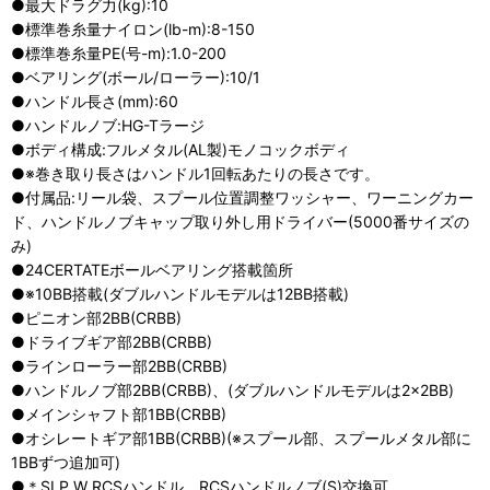
●最大ドラグ力(kg):10
●標準巻糸量ナイロン(lb-m):8-150
●標準巻糸量PE(号-m):1.0-200
●ベアリング(ボール/ローラー):10/1
●ハンドル長さ(mm):60
●ハンドルノブ:HG-Tラージ
●ボディ構成:フルメタル(AL製)モノコックボディ
●※巻き取り長さはハンドル1回転あたりの長さです。
●付属品:リール袋、スプール位置調整ワッシャー、ワーニングカー
ド、ハンドルノブキャップ取り外し用ドライバー(5000番サイズの
み)
●24CERTATEボールベアリング搭載箇所
●※10BB搭載(ダブルハンドルモデルは12BB搭載)
●ピニオン部2BB(CRBB)
●ドライブギア部2BB(CRBB)
●ラインローラー部2BB(CRBB)
●ハンドルノブ部2BB(CRBB)、(ダブルハンドルモデルは2×2BB)
●メインシャフト部1BB(CRBB)
●オシレートギア部1BB(CRBB)(※スプール部、スプールメタル部に
1BBずつ追加可)
●＊SLP W RCSハンドル、RCSハンドルノブ(S)交換可