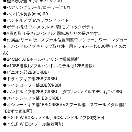
●標準巻糸量PE(号-m):2.5-300
●ベアリング(ボール/ローラー):10/1
●ハンドル長さ(mm):60
●ハンドルノブ:EVAラウンドライト
●ボディ構成:フルメタル(AL製)モノコックボディ
●※巻き取り長さはハンドル1回転あたりの長さです。
●付属品:リール袋、スプール位置調整ワッシャー、ワーニングカー
ド、ハンドルノブキャップ取り外し用ドライバー(5000番サイズの
み)
●24CERTATEボールベアリング搭載箇所
●※10BB搭載(ダブルハンドルモデルは12BB搭載)
●ピニオン部2BB(CRBB)
●ドライブギア部2BB(CRBB)
●ラインローラー部2BB(CRBB)
●ハンドルノブ部2BB(CRBB)、(ダブルハンドルモデルは2×2BB)
●メインシャフト部1BB(CRBB)
●オシレートギア部1BB(CRBB)(※スプール部、スプールメタル部に
1BBずつ追加可)
●＊SLP W RCSハンドル、RCSハンドルノブ(S)交換可
●＊SLP W EXスプール装着可能