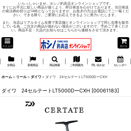
いらっしゃいませ。ホシノ釣具店オンラインショップです。
すぐにお手元に欲しい商品が届くよう、即日発送を心がけております。当日発送
の発注締め切りは14時となっておりますが、お急ぎの方はお電話にてご一報くだ
さい。できる限り、ご要望にお応えできるように努力いたします。
また、当店はリアルタイム在庫で実店舗とオンラインショップで同じ在庫を販売
している為、ご注文の商品が揃わない場合がございますので、予めご了承くださ
い。商品不足・欠品のお知らせはこちらから連絡をさせて頂きます。
メニュー
カート
全商品
新着商品
商品検索
ご利用案内
問い合わせ
カレンダー
ホーム
>
リール
>
ダイワ
>
ダイワ 24セルテートLT5000DーCXH
ダイワ 24セルテートLT5000DーCXH
[
00061183
]