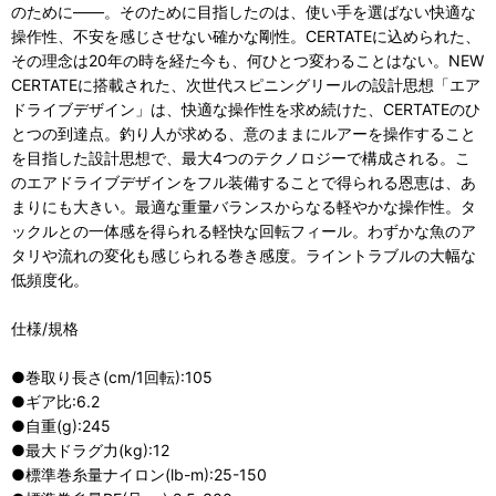
のために――。そのために目指したのは、使い手を選ばない快適な
操作性、不安を感じさせない確かな剛性。CERTATEに込められた、
その理念は20年の時を経た今も、何ひとつ変わることはない。NEW
CERTATEに搭載された、次世代スピニングリールの設計思想「エア
ドライブデザイン」は、快適な操作性を求め続けた、CERTATEのひ
とつの到達点。釣り人が求める、意のままにルアーを操作すること
を目指した設計思想で、最大4つのテクノロジーで構成される。こ
のエアドライブデザインをフル装備することで得られる恩恵は、あ
まりにも大きい。最適な重量バランスからなる軽やかな操作性。タ
ックルとの一体感を得られる軽快な回転フィール。わずかな魚のア
タリや流れの変化も感じられる巻き感度。ライントラブルの大幅な
低頻度化。
仕様/規格
●巻取り長さ(cm/1回転):105
●ギア比:6.2
●自重(g):245
●最大ドラグ力(kg):12
●標準巻糸量ナイロン(lb-m):25-150