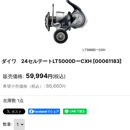
ダイワ 24セルテートLT5000DーCXH
[
00061183
]
59,994
販売価格
:
(税込)
円
66,660
希望小売価格（税込）
:
円
在庫数 1点
Facebookでシェア
数量
: