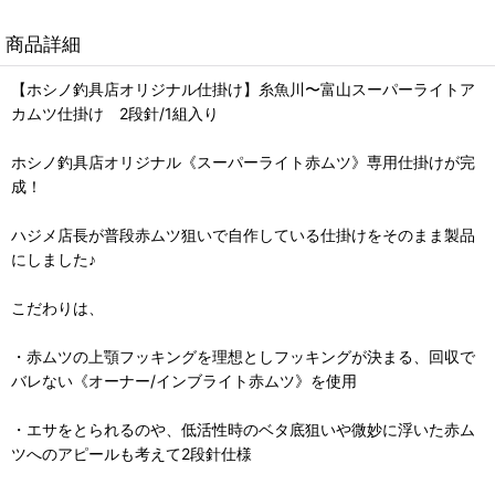
商品詳細
【ホシノ釣具店オリジナル仕掛け】糸魚川〜富山スーパーライトア
カムツ仕掛け 2段針/1組入り
ホシノ釣具店オリジナル《スーパーライト赤ムツ》専用仕掛けが完
成！
ハジメ店長が普段赤ムツ狙いで自作している仕掛けをそのまま製品
にしました♪
こだわりは、
・赤ムツの上顎フッキングを理想としフッキングが決まる、回収で
バレない《オーナー/インブライト赤ムツ》を使用
・エサをとられるのや、低活性時のベタ底狙いや微妙に浮いた赤ム
ツへのアピールも考えて2段針仕様