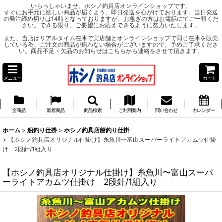
いらっしゃいませ。ホシノ釣具店オンラインショップです。
すぐにお手元に欲しい商品が届くよう、即日発送を心がけております。当日発送
の発注締め切りは14時となっておりますが、お急ぎの方はお電話にてご一報くだ
さい。できる限り、ご要望にお応えできるように努力いたします。
また、当店はリアルタイム在庫で実店舗とオンラインショップで同じ在庫を販売
している為、ご注文の商品が揃わない場合がございますので、予めご了承くださ
い。商品不足・欠品のお知らせはこちらから連絡をさせて頂きます。
メニュー
カート
全商品
新着商品
商品検索
ご利用案内
問い合わせ
カレンダー
ホーム
>
船釣り仕掛
>
ホシノ釣具店船釣り仕掛
>
【ホシノ釣具店オリジナル仕掛け】糸魚川〜富山スーパーライトアカムツ仕掛
け 2段針/1組入り
【ホシノ釣具店オリジナル仕掛け】糸魚川〜富山スーパ
ーライトアカムツ仕掛け 2段針/1組入り