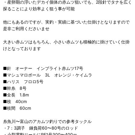
・産卵期の浮いたデカイ個体の赤ムツ狙いでも、2段針でタナを広く
探ることにより効率よく狙う事が可能
他にもあるのですが、実釣・実績に基づいた仕掛けとなりますので
是非ご利用くださいませ
大きい赤ムツはもちろん、小さい赤ムツも積極的に掛けていく仕掛
けとなっております
■針 オーナー インブライト赤ムツ17号
■マシュマロボール 3L オレンジ・ケイムラ
■ハリス フロロ5号
■幹糸 8号
■全長 1.8m
■枝 40cm
■枝間 60cm
糸魚川〜富山のアカムツ釣りでの参考タックル
・7：3調子 錘負荷60〜80号のロッド
・小型電動リールにPE1号300〜400ｍ