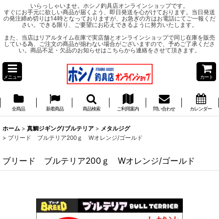
いらっしゃいませ。ホシノ釣具店オンラインショップです。
すぐにお手元に欲しい商品が届くよう、即日発送を心がけております。当日発送
の発注締め切りは14時となっておりますが、お急ぎの方はお電話にてご一報くだ
さい。できる限り、ご要望にお応えできるように努力いたします。
また、当店はリアルタイム在庫で実店舗とオンラインショップで同じ在庫を販売
している為、ご注文の商品が揃わない場合がございますので、予めご了承くださ
い。商品不足・欠品のお知らせはこちらから連絡をさせて頂きます。
メニュー
カート
全商品
新着商品
商品検索
ご利用案内
問い合わせ
カレンダー
ホーム
>
真鯛ジギング/ブルテリア
>
メタルジグ
>
ブリード ブルテリア200ｇ Wオレンジ/ゴールド
ブリード ブルテリア200ｇ Wオレンジ/ゴールド