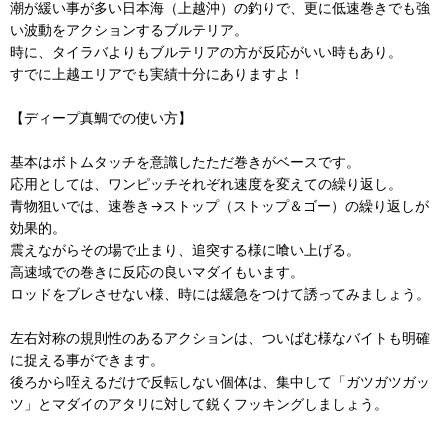
潮が緩い事が多い日本海（上越沖）の釣りで、更に低速巻きでも強
い波動をアクションするブルテリア。
時に、タイラバよりもブルテリアの方が反応がいい時もあり。
すでに上越エリアでも実績十分にありますよ！
【ディープ真鯛での使い方】
基本はボトムタッチを意識したただ巻きがベースです。
応用としては、ワンピッチそれぞれ速度を変えての繰り返し。
青物狙いでは、速巻き→ストップ（ストップ＆ゴー）の繰り返しが
効果的。
震えながらその場で止まり、追突する様に喰い上げる。
高速域での巻きに反応の良いマダイもいます。
ロッドをブレさせない様、時には緩急をつけて誘ってみましょう。
左右対称の規則性のあるアクションは、ついばむ様なバイトも明確
に捉える事ができます。
後ろから咥えるだけで反転しない個体は、集中して「ガツガツガッ
ツ」とマダイのアタリに対して鋭くフッキングしましょう。