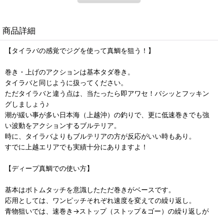
商品詳細
【タイラバの感覚でジグを使って真鯛を狙う！】
巻き・上げのアクションは基本タダ巻き。
タイラバと同じように扱ってください。
ただタイラバと違う点は、当たったら即アワセ！バシッとフッキン
グしましょう♪
潮が緩い事が多い日本海（上越沖）の釣りで、更に低速巻きでも強
い波動をアクションするブルテリア。
時に、タイラバよりもブルテリアの方が反応がいい時もあり。
すでに上越エリアでも実績十分にありますよ！
【ディープ真鯛での使い方】
基本はボトムタッチを意識したただ巻きがベースです。
応用としては、ワンピッチそれぞれ速度を変えての繰り返し。
青物狙いでは、速巻き→ストップ（ストップ＆ゴー）の繰り返しが