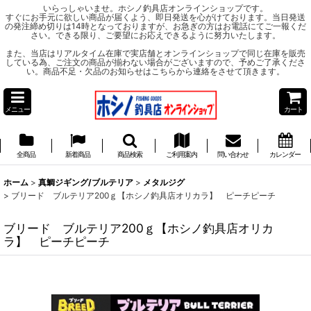
いらっしゃいませ。ホシノ釣具店オンラインショップです。
すぐにお手元に欲しい商品が届くよう、即日発送を心がけております。当日発送
の発注締め切りは14時となっておりますが、お急ぎの方はお電話にてご一報くだ
さい。できる限り、ご要望にお応えできるように努力いたします。
また、当店はリアルタイム在庫で実店舗とオンラインショップで同じ在庫を販売
している為、ご注文の商品が揃わない場合がございますので、予めご了承くださ
い。商品不足・欠品のお知らせはこちらから連絡をさせて頂きます。
メニュー
カート
全商品
新着商品
商品検索
ご利用案内
問い合わせ
カレンダー
ホーム
>
真鯛ジギング/ブルテリア
>
メタルジグ
>
ブリード ブルテリア200ｇ【ホシノ釣具店オリカラ】 ピーチピーチ
ブリード ブルテリア200ｇ【ホシノ釣具店オリカ
ラ】 ピーチピーチ