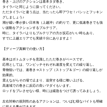
巻き・上げのアクションは基本タダ巻き。
タイラバと同じように扱ってください。
ただタイラバと違う点は、当たったら即アワセ！バシッとフッキン
グしましょう♪
潮が緩い事が多い日本海（上越沖）の釣りで、更に低速巻きでも強
い波動をアクションするブルテリア。
時に、タイラバよりもブルテリアの方が反応がいい時もあり。
すでに上越エリアでも実績十分にありますよ！
【ディープ真鯛での使い方】
基本はボトムタッチを意識したただ巻きがベースです。
応用としては、ワンピッチそれぞれ速度を変えての繰り返し。
青物狙いでは、速巻き→ストップ（ストップ＆ゴー）の繰り返しが
効果的。
震えながらその場で止まり、追突する様に喰い上げる。
高速域での巻きに反応の良いマダイもいます。
ロッドをブレさせない様、時には緩急をつけて誘ってみましょう。
左右対称の規則性のあるアクションは、ついばむ様なバイトも明確
に捉える事ができます。