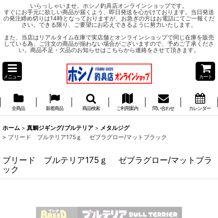
いらっしゃいませ。ホシノ釣具店オンラインショップです。
すぐにお手元に欲しい商品が届くよう、即日発送を心がけております。当日発送
の発注締め切りは14時となっておりますが、お急ぎの方はお電話にてご一報くだ
さい。できる限り、ご要望にお応えできるように努力いたします。
また、当店はリアルタイム在庫で実店舗とオンラインショップで同じ在庫を販売
している為、ご注文の商品が揃わない場合がございますので、予めご了承くださ
い。商品不足・欠品のお知らせはこちらから連絡をさせて頂きます。
メニュー
カート
全商品
新着商品
商品検索
ご利用案内
問い合わせ
カレンダー
ホーム
>
真鯛ジギング/ブルテリア
>
メタルジグ
>
ブリード ブルテリア175ｇ ゼブラグロー/マットブラック
ブリード ブルテリア175ｇ ゼブラグロー/マットブラ
ック