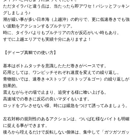
ただタイラバと違う点は、当たったら即アワセ！バシッとフッキン
グしましょう♪
潮が緩い事が多い日本海（上越沖）の釣りで、更に低速巻きでも強
い波動をアクションするブルテリア。
時に、タイラバよりもブルテリアの方が反応がいい時もあり。
すでに上越エリアでも実績十分にありますよ！
【ディープ真鯛での使い方】
基本はボトムタッチを意識したただ巻きがベースです。
応用としては、ワンピッチそれぞれ速度を変えての繰り返し。
青物狙いでは、速巻き→ストップ（ストップ＆ゴー）の繰り返しが
効果的。
震えながらその場で止まり、追突する様に喰い上げる。
高速域での巻きに反応の良いマダイもいます。
ロッドをブレさせない様、時には緩急をつけて誘ってみましょう。
左右対称の規則性のあるアクションは、ついばむ様なバイトも明確
に捉える事ができます。
後ろから咥えるだけで反転しない個体は、集中して「ガツガツガッ