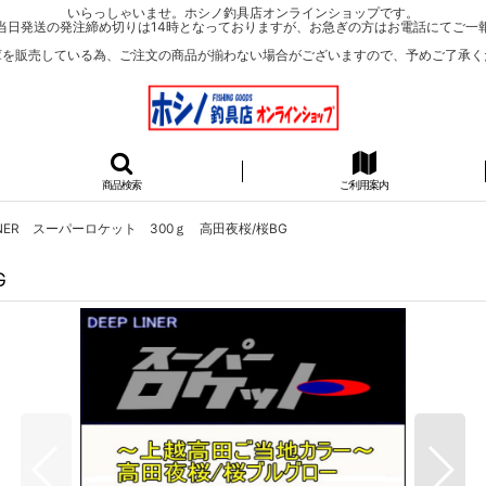
いらっしゃいませ。ホシノ釣具店オンラインショップです。
当日発送の発注締め切りは14時となっておりますが、お急ぎの方はお電話にてご一
庫を販売している為、ご注文の商品が揃わない場合がございますので、予めご了承く
商品検索
ご利用案内
LINER スーパーロケット 300ｇ 高田夜桜/桜BG
G