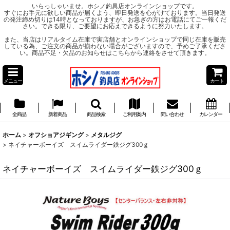
いらっしゃいませ。ホシノ釣具店オンラインショップです。
すぐにお手元に欲しい商品が届くよう、即日発送を心がけております。当日発送
の発注締め切りは14時となっておりますが、お急ぎの方はお電話にてご一報くだ
さい。できる限り、ご要望にお応えできるように努力いたします。
また、当店はリアルタイム在庫で実店舗とオンラインショップで同じ在庫を販売
している為、ご注文の商品が揃わない場合がございますので、予めご了承くださ
い。商品不足・欠品のお知らせはこちらから連絡をさせて頂きます。
メニュー
カート
全商品
新着商品
商品検索
ご利用案内
問い合わせ
カレンダー
ホーム
>
オフショアジギング
>
メタルジグ
>
ネイチャーボーイズ スイムライダー鉄ジグ300ｇ
ネイチャーボーイズ スイムライダー鉄ジグ300ｇ