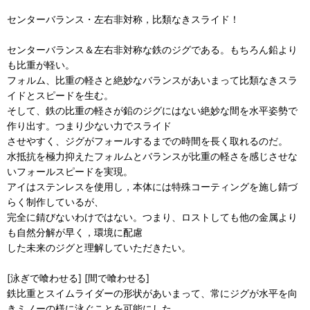
センターバランス・左右非対称，比類なきスライド！
センターバランス＆左右非対称な鉄のジグである。もちろん鉛より
も比重が軽い。
フォルム、比重の軽さと絶妙なバランスがあいまって比類なきスラ
イドとスピードを生む。
そして、鉄の比重の軽さが鉛のジグにはない絶妙な間を水平姿勢で
作り出す。つまり少ない力でスライド
させやすく、ジグがフォールするまでの時間を長く取れるのだ。
水抵抗を極力抑えたフォルムとバランスが比重の軽さを感じさせな
いフォールスピードを実現。
アイはステンレスを使用し，本体には特殊コーティングを施し錆づ
らく制作しているが、
完全に錆びないわけではない。つまり、ロストしても他の金属より
も自然分解が早く，環境に配慮
した未来のジグと理解していただきたい。
[泳ぎで喰わせる] [間で喰わせる]
鉄比重とスイムライダーの形状があいまって、常にジグが水平を向
きミノーの様に泳ぐことを可能にした。