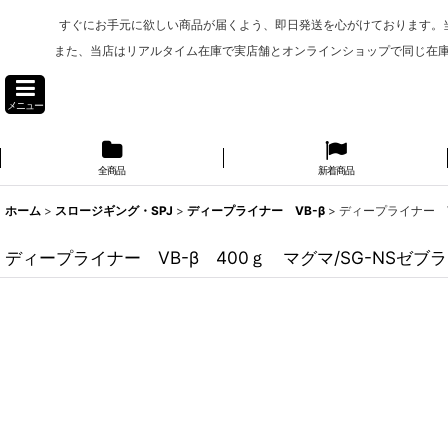
すぐにお手元に欲しい商品が届くよう、即日発送を心がけております。
また、当店はリアルタイム在庫で実店舗とオンラインショップで同じ在
メニュー
全商品
新着商品
ホーム
>
スロージギング・SPJ
>
ディープライナー VB-β
>
ディープライナー V
ディープライナー VB-β 400ｇ マグマ/SG-NSゼブラ