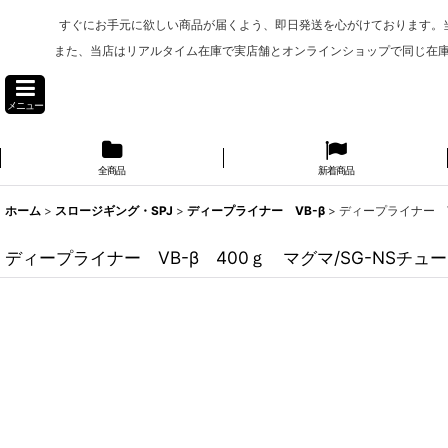
すぐにお手元に欲しい商品が届くよう、即日発送を心がけております。
また、当店はリアルタイム在庫で実店舗とオンラインショップで同じ在
メニュー
全商品
新着商品
ホーム
>
スロージギング・SPJ
>
ディープライナー VB-β
>
ディープライナー V
ディープライナー VB-β 400ｇ マグマ/SG-NSチ