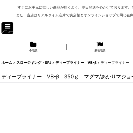
すぐにお手元に欲しい商品が届くよう、即日発送を心がけております。
また、当店はリアルタイム在庫で実店舗とオンラインショップで同じ在
メニュー
全商品
新着商品
ホーム
>
スロージギング・SPJ
>
ディープライナー VB-β
>
ディープライナー V
ディープライナー VB-β 350ｇ マグマ/あかりマジ