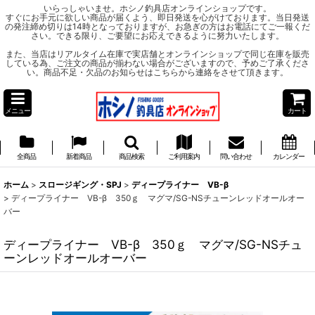
いらっしゃいませ。ホシノ釣具店オンラインショップです。
すぐにお手元に欲しい商品が届くよう、即日発送を心がけております。当日発送
の発注締め切りは14時となっておりますが、お急ぎの方はお電話にてご一報くだ
さい。できる限り、ご要望にお応えできるように努力いたします。
また、当店はリアルタイム在庫で実店舗とオンラインショップで同じ在庫を販売
している為、ご注文の商品が揃わない場合がございますので、予めご了承くださ
い。商品不足・欠品のお知らせはこちらから連絡をさせて頂きます。
メニュー
カート
全商品
新着商品
商品検索
ご利用案内
問い合わせ
カレンダー
ホーム
>
スロージギング・SPJ
>
ディープライナー VB-β
>
ディープライナー VB-β 350ｇ マグマ/SG-NSチューンレッドオールオー
バー
ディープライナー VB-β 350ｇ マグマ/SG-NSチュ
ーンレッドオールオーバー