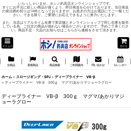
いらっしゃいませ。ホシノ釣具店オンラインショップです。
すぐにお手元に欲しい商品が届くよう、即日発送を心がけております。当日発送
の発注締め切りは14時となっておりますが、お急ぎの方はお電話にてご一報くだ
さい。できる限り、ご要望にお応えできるように努力いたします。
また、当店はリアルタイム在庫で実店舗とオンラインショップで同じ在庫を販売
している為、ご注文の商品が揃わない場合がございますので、予めご了承くださ
い。商品不足・欠品のお知らせはこちらから連絡をさせて頂きます。
メニュー
カート
全商品
新着商品
商品検索
ご利用案内
問い合わせ
カレンダー
ホーム
>
スロージギング・SPJ
>
ディープライナー VB-β
>
ディープライナー VB-β 300ｇ マグマ/あかりマジョーラグロー
ディープライナー VB-β 300ｇ マグマ/あかりマジ
ョーラグロー