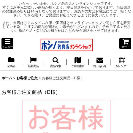
いらっしゃいませ。ホシノ釣具店オンラインショップです。
すぐにお手元に欲しい商品が届くよう、即日発送を心がけております。当日発送
の発注締め切りは14時となっておりますが、お急ぎの方はお電話にてご一報くだ
さい。できる限り、ご要望にお応えできるように努力いたします。
また、当店はリアルタイム在庫で実店舗とオンラインショップで同じ在庫を販売
している為、ご注文の商品が揃わない場合がございますので、予めご了承くださ
い。商品不足・欠品のお知らせはこちらから連絡をさせて頂きます。
メニュー
カート
全商品
新着商品
商品検索
ご利用案内
問い合わせ
カレンダー
ホーム
>
お客様ご注文
>
お客様ご注文商品（D様）
お客様ご注文商品（D様）