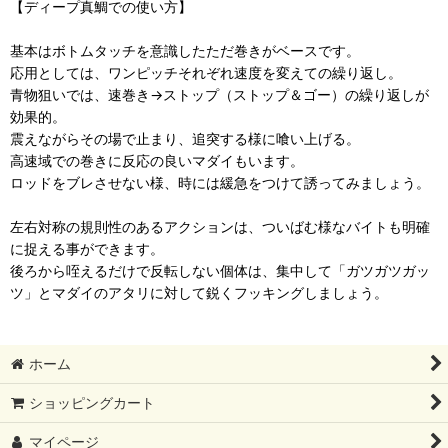
【ディープ真鯛での使い方】
基本はボトムタッチを意識したただ巻きがベースです。
応用としては、ワンピッチそれぞれ速度を変えての繰り返し。
青物狙いでは、速巻き→ストップ（ストップ＆ゴー）の繰り返しが
効果的。
震えながらその場で止まり、追突する様に喰い上げる。
高速域での巻きに反応の良いマダイもいます。
ロッドをブレさせない様、時には緩急をつけて誘ってみましょう。
左右対称の規則性のあるアクションは、ついばむ様なバイトも明確
に捉える事ができます。
後ろから咥えるだけで反転しない個体は、集中して「ガツガツガッ
ツ」とマダイのアタリに対して鋭くフッキングしましょう。
ホーム
ショッピングカート
マイページ