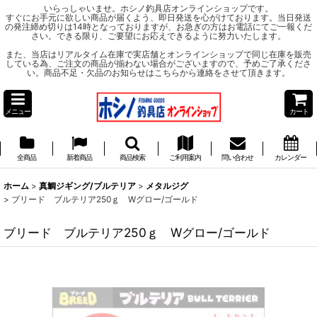
いらっしゃいませ。ホシノ釣具店オンラインショップです。
すぐにお手元に欲しい商品が届くよう、即日発送を心がけております。当日発送
の発注締め切りは14時となっておりますが、お急ぎの方はお電話にてご一報くだ
さい。できる限り、ご要望にお応えできるように努力いたします。
また、当店はリアルタイム在庫で実店舗とオンラインショップで同じ在庫を販売
している為、ご注文の商品が揃わない場合がございますので、予めご了承くださ
い。商品不足・欠品のお知らせはこちらから連絡をさせて頂きます。
メニュー
カート
全商品
新着商品
商品検索
ご利用案内
問い合わせ
カレンダー
ホーム
>
真鯛ジギング/ブルテリア
>
メタルジグ
>
ブリード ブルテリア250ｇ Wグロー/ゴールド
ブリード ブルテリア250ｇ Wグロー/ゴールド