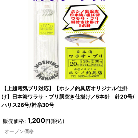
【上越電気ブリ対応】【ホシノ釣具店オリジナル仕掛
け】日本海ワラサ・ブリ胴突き仕掛け／5本針 針20号/
ハリス26号/幹糸30号
1,200
販売価格
:
(税込)
円
オープン価格