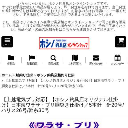
いらっしゃいませ。ホシノ釣具店オンラインショップです。
すぐにお手元に欲しい商品が届くよう、即日発送を心がけております。当日発送
の発注締め切りは14時となっておりますが、お急ぎの方はお電話にてご一報くだ
さい。できる限り、ご要望にお応えできるように努力いたします。
また、当店はリアルタイム在庫で実店舗とオンラインショップで同じ在庫を販売
している為、ご注文の商品が揃わない場合がございますので、予めご了承くださ
い。商品不足・欠品のお知らせはこちらから連絡をさせて頂きます。
メニュー
カート
全商品
新着商品
商品検索
ご利用案内
問い合わせ
カレンダー
ホーム
>
船釣り仕掛
>
ホシノ釣具店船釣り仕掛
>
【上越電気ブリ対応】【ホシノ釣具店オリジナル仕掛け】日本海ワラサ・ブリ
胴突き仕掛け／5本針 針20号/ハリス26号/幹糸30号
【上越電気ブリ対応】【ホシノ釣具店オリジナル仕掛
け】日本海ワラサ・ブリ胴突き仕掛け／5本針 針20号/
ハリス26号/幹糸30号