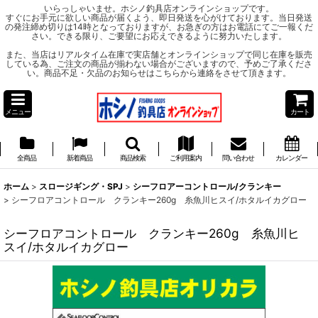
いらっしゃいませ。ホシノ釣具店オンラインショップです。
すぐにお手元に欲しい商品が届くよう、即日発送を心がけております。当日発送
の発注締め切りは14時となっておりますが、お急ぎの方はお電話にてご一報くだ
さい。できる限り、ご要望にお応えできるように努力いたします。
また、当店はリアルタイム在庫で実店舗とオンラインショップで同じ在庫を販売
している為、ご注文の商品が揃わない場合がございますので、予めご了承くださ
い。商品不足・欠品のお知らせはこちらから連絡をさせて頂きます。
メニュー
カート
全商品
新着商品
商品検索
ご利用案内
問い合わせ
カレンダー
ホーム
>
スロージギング・SPJ
>
シーフロアーコントロール/クランキー
>
シーフロアコントロール クランキー260g 糸魚川ヒスイ/ホタルイカグロー
シーフロアコントロール クランキー260g 糸魚川ヒ
スイ/ホタルイカグロー