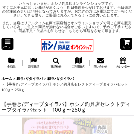
いらっしゃいませ。ホシノ釣具店オンラインショップです。
すぐにお手元に欲しい商品が届くよう、即日発送を心がけております。当日発送
の発注締め切りは14時となっておりますが、お急ぎの方はお電話にてご一報くだ
さい。できる限り、ご要望にお応えできるように努力いたします。
また、当店はリアルタイム在庫で実店舗とオンラインショップで同じ在庫を販売
している為、ご注文の商品が揃わない場合がございますので、予めご了承くださ
い。商品不足・欠品のお知らせはこちらから連絡をさせて頂きます。
メニュー
カート
全商品
新着商品
商品検索
ご利用案内
問い合わせ
カレンダー
ホーム
>
鯛ラバ/タイラバ
>
鯛ラバ/タイラバ
>
【手巻き/ディープタイラバ】ホシノ釣具店セレクトディープタイラバセット
100ｇ〜250ｇ
【手巻き/ディープタイラバ】ホシノ釣具店セレクトディ
ープタイラバセット 100ｇ〜250ｇ