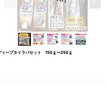
ィープタイラバセット 150ｇ〜250ｇ