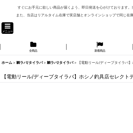
すぐにお手元に欲しい商品が届くよう、即日発送を心がけております。
また、当店はリアルタイム在庫で実店舗とオンラインショップで同じ在
メニュー
全商品
新着商品
ホーム
>
鯛ラバ/タイラバ
>
鯛ラバ/タイラバ
>
【電動リール/ディープタイラバ】
【電動リール/ディープタイラバ】ホシノ釣具店セレクトデ