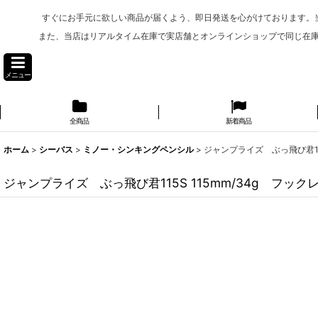
すぐにお手元に欲しい商品が届くよう、即日発送を心がけております。
また、当店はリアルタイム在庫で実店舗とオンラインショップで同じ在
メニュー
全商品
新着商品
ホーム
>
シーバス
>
ミノー・シンキングペンシル
>
ジャンプライズ ぶっ飛び君115
ジャンプライズ ぶっ飛び君115S 115mm/34g フック