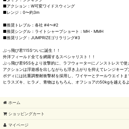
■アクション：W可変ワイドスウィング
■レンジ：0〜約3m
■推奨トレブル：各社 #4〜#2
■推奨シングル：ライトシャープショート：MH・MMH
■推奨リング：JUMPRIZEゴリラリング#3
ぶっ飛び君115Sついに誕生！！
外洋フィールド全てを網羅するスペシャリスト！！
ぶっ飛び君95Sをより攻撃的に、ラフウォーターにノンストレスで使
アクションは浮遊感を出しながらも浮き上がりを抑えてレンジキープ
ボディには比重調整耐衝撃材を採用し、ワイヤーとテールウエイトま
ヒラスズキ、ヒラメ、青物はもちろん、オフショアの50kgを越える
ホーム
ショッピングカート
マイページ