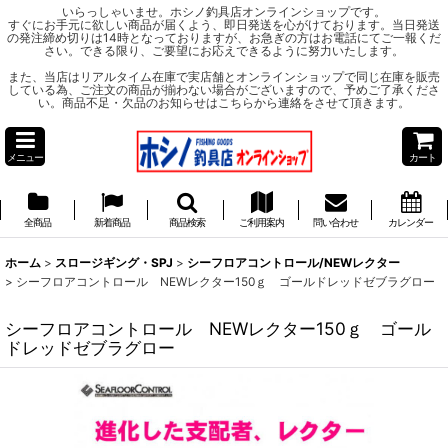
いらっしゃいませ。ホシノ釣具店オンラインショップです。
すぐにお手元に欲しい商品が届くよう、即日発送を心がけております。当日発送
の発注締め切りは14時となっておりますが、お急ぎの方はお電話にてご一報くだ
さい。できる限り、ご要望にお応えできるように努力いたします。
また、当店はリアルタイム在庫で実店舗とオンラインショップで同じ在庫を販売
している為、ご注文の商品が揃わない場合がございますので、予めご了承くださ
い。商品不足・欠品のお知らせはこちらから連絡をさせて頂きます。
メニュー
カート
全商品
新着商品
商品検索
ご利用案内
問い合わせ
カレンダー
ホーム
>
スロージギング・SPJ
>
シーフロアコントロール/NEWレクター
>
シーフロアコントロール NEWレクター150ｇ ゴールドレッドゼブラグロー
シーフロアコントロール NEWレクター150ｇ ゴール
ドレッドゼブラグロー