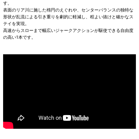
す。
表面のリア川に施した楕円のえぐれや、センターバランスの独特な
形状が乱流による引き重りを劇的に軽減し、程よい抜けと確かなス
テイを実現。
高速からスローまで幅広いジャークアクションが駆使できる自由度
の高い1本です。