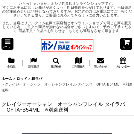
いらっしゃいませ。ホシノ釣具店オンラインショップです。
すぐにお手元に欲しい商品が届くよう、即日発送を心がけております。当日発送
の発注締め切りは14時となっておりますが、お急ぎの方はお電話にてご一報くだ
さい。できる限り、ご要望にお応えできるように努力いたします。
また、当店はリアルタイム在庫で実店舗とオンラインショップで同じ在庫を販売
している為、ご注文の商品が揃わない場合がございますので、予めご了承くださ
い。商品不足・欠品のお知らせはこちらから連絡をさせて頂きます。
メニュー
カート
全商品
新着商品
商品検索
ご利用案内
問い合わせ
カレンダー
ホーム
>
ロッド
>
鯛ラバ
>
クレイジーオーシャン オーシャンフレイル タイラバ OFTA-B54ML ※別途
送料
クレイジーオーシャン オーシャンフレイル タイラバ
OFTA-B54ML ※別途送料