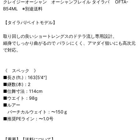
クレイジーオーシャン オーシャンフレイル タイラバ OFTA-
B54ML ※別途送料
【タイラバ/ベイトモデル】
取り回しの良いショートレングスのドテラ流し専用設計。
細身でしっかり曲がるので バラシにくく、アマダイ狙いにも高次元
で対応。
《 スペック 》
■長さ(ft.)：163[5'4"]
■継数(本)：2
■仕舞寸法：114cm
■ウエイト：98g
■ルアー
バーチカルウェイト：〜150ｇ
■推奨PEライン：〜1.0号
【重要】【送料について】