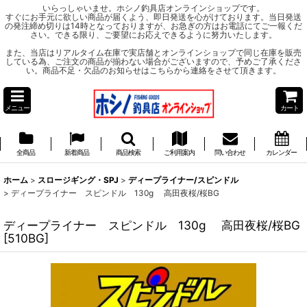
いらっしゃいませ。ホシノ釣具店オンラインショップです。
すぐにお手元に欲しい商品が届くよう、即日発送を心がけております。当日発送
の発注締め切りは14時となっておりますが、お急ぎの方はお電話にてご一報くだ
さい。できる限り、ご要望にお応えできるように努力いたします。
また、当店はリアルタイム在庫で実店舗とオンラインショップで同じ在庫を販売
している為、ご注文の商品が揃わない場合がございますので、予めご了承くださ
い。商品不足・欠品のお知らせはこちらから連絡をさせて頂きます。
メニュー
カート
全商品
新着商品
商品検索
ご利用案内
問い合わせ
カレンダー
ホーム
>
スロージギング・SPJ
>
ディープライナー/スピンドル
>
ディープライナー スピンドル 130g 高田夜桜/桜BG
ディープライナー スピンドル 130g 高田夜桜/桜BG
[
510BG
]