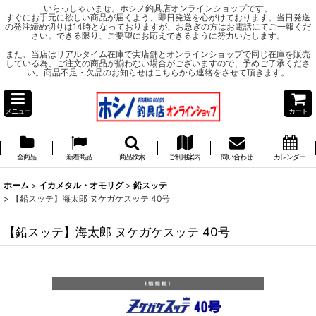
いらっしゃいませ。ホシノ釣具店オンラインショップです。
すぐにお手元に欲しい商品が届くよう、即日発送を心がけております。当日発送
の発注締め切りは14時となっておりますが、お急ぎの方はお電話にてご一報くだ
さい。できる限り、ご要望にお応えできるように努力いたします。
また、当店はリアルタイム在庫で実店舗とオンラインショップで同じ在庫を販売
している為、ご注文の商品が揃わない場合がございますので、予めご了承くださ
い。商品不足・欠品のお知らせはこちらから連絡をさせて頂きます。
メニュー
カート
全商品
新着商品
商品検索
ご利用案内
問い合わせ
カレンダー
ホーム
>
イカメタル・オモリグ
>
鉛スッテ
>
【鉛スッテ】海太郎 ヌケガケスッテ 40号
【鉛スッテ】海太郎 ヌケガケスッテ 40号