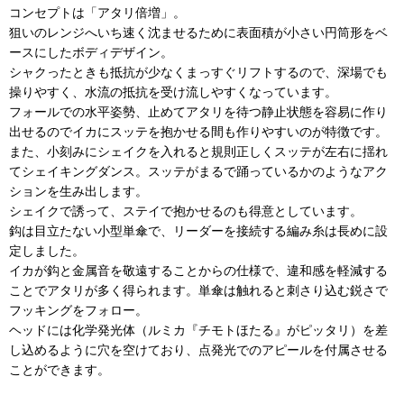
コンセプトは「アタリ倍増」。
狙いのレンジへいち速く沈ませるために表面積が小さい円筒形をベ
ースにしたボディデザイン。
シャクったときも抵抗が少なくまっすぐリフトするので、深場でも
操りやすく、水流の抵抗を受け流しやすくなっています。
フォールでの水平姿勢、止めてアタリを待つ静止状態を容易に作り
出せるのでイカにスッテを抱かせる間も作りやすいのが特徴です。
また、小刻みにシェイクを入れると規則正しくスッテが左右に揺れ
てシェイキングダンス。スッテがまるで踊っているかのようなアク
ションを生み出します。
シェイクで誘って、ステイで抱かせるのも得意としています。
鈎は目立たない小型単傘で、リーダーを接続する編み糸は長めに設
定しました。
イカが鈎と金属音を敬遠することからの仕様で、違和感を軽減する
ことでアタリが多く得られます。単傘は触れると刺さり込む鋭さで
フッキングをフォロー。
ヘッドには化学発光体（ルミカ『チモトほたる』がピッタリ）を差
し込めるように穴を空けており、点発光でのアピールを付属させる
ことができます。