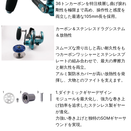
36トンカーボンを特注積層し曲げ捩れ
剛性を極限まで高め、操作性と感度を
両立した最適な105mm長を採用。
カーボン＆ステンレスドラグシステム
＆放熱性
スムーズな滑り出しと高い耐久性をも
つカーボンワッシャーとステンレスプ
レートの組み合わせで、最大の摩擦力
と耐久性を両立。
アルミ製防水カバーが高い放熱性を発
揮し、大物とのファイトを支えます。
1.ダイナミックギヤーデザイン
モジュールを最大化し、強力な巻き上
げ効率を追求したステンレス製ギヤー
が進化。
力強い巻き上げと独特のSOMギヤーサ
ウンドを実現。