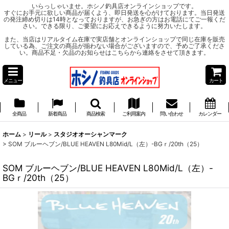
いらっしゃいませ。ホシノ釣具店オンラインショップです。
すぐにお手元に欲しい商品が届くよう、即日発送を心がけております。当日発送
の発注締め切りは14時となっておりますが、お急ぎの方はお電話にてご一報くだ
さい。できる限り、ご要望にお応えできるように努力いたします。
また、当店はリアルタイム在庫で実店舗とオンラインショップで同じ在庫を販売
している為、ご注文の商品が揃わない場合がございますので、予めご了承くださ
い。商品不足・欠品のお知らせはこちらから連絡をさせて頂きます。
メニュー
カート
全商品
新着商品
商品検索
ご利用案内
問い合わせ
カレンダー
ホーム
>
リール
>
スタジオオーシャンマーク
>
SOM ブルーヘブン/BLUE HEAVEN L80Mid/L（左）-BGｒ/20th（25）
SOM ブルーヘブン/BLUE HEAVEN L80Mid/L（左）-
BGｒ/20th（25）