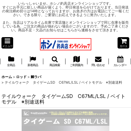
いらっしゃいませ。ホシノ釣具店オンラインショップです。
すぐにお手元に欲しい商品が届くよう、即日発送を心がけております。当日発送
の発注締め切りは14時となっておりますが、お急ぎの方はお電話にてご一報くだ
さい。できる限り、ご要望にお応えできるように努力いたします。
また、当店はリアルタイム在庫で実店舗とオンラインショップで同じ在庫を販売
している為、ご注文の商品が揃わない場合がございますので、予めご了承くださ
い。商品不足・欠品のお知らせはこちらから連絡をさせて頂きます。
メニュー
カート
全商品
新着商品
商品検索
ご利用案内
問い合わせ
カレンダー
ホーム
>
ロッド
>
鯛ラバ
>
テイルウォーク タイゲームSD C67ML/LSL / ベイトモデル ※別途送料
テイルウォーク タイゲームSD C67ML/LSL / ベイト
モデル ※別途送料