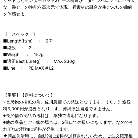
リッドしたセンターカット2ピース構造が、タイラバロッドに不可欠
な「乗せ」の性能を高次元で体現。異素材の融合が生む未知の曲線
を体感せよ。
《 スペック 》
■Length(ft/m) ： 6'7"
■継数 ： 2
■Weight ： 157g
■適正Best Lure(g) ： MAX 230g
■Line ： PE MAX #1.2
【重要】【送料について】
※長尺物の梱包の為、佐川急便での発送となります。また、別途送
料3,000円が必要となります。沖縄県は発送できません。
※長尺物の良品の送料は、単独で適応になります。
※他の商品とご一緒の場合は、2個口での扱いになります。なのでそ
れぞれの荷物に送料が発生します。
★商品決済時に、自動的に送料が加算されないため、ご注文確定後