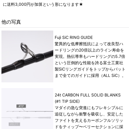
に送料3,000円が加算という形になります★
他の写真
Fuji SiC RING GUIDE
驚異的な低摩擦抵抗によって改良型ハ
ードリングの20倍以上のライン寿命を
実現。熱伝導率もハードリングの5.7倍
という圧倒的な性能を誇る富士工業社
製SiCリングガイドをトップからバット
まで全てのガイドに採用（ALL SiC）。
24t CARBON FULL SOLID BLANKS
(#1 TIP SIDE)
マダイの急な突進にもフレキシブルに
追従しながら衝撃を吸収し、安定した
ファイトを支えるカーボンフルソリッ
ドをティップ〜ベリーセクションに採