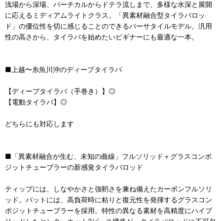
浅場から深場、バーチカルからドテラ流しまで、多様な水深と展開
に応えるミディアムライトクラス。「異素材融合型タイラバロッ
ド」の優位性を切に感じることのできるバーサタイルモデル。汎用
性の高さから、タイラバを始めたいビギナーにも最適な一本。
■上越〜糸魚川沖のディープタイラバ
【ディープタイラバ（手巻き）】◎
【電動タイラバ】◎
どちらにも対応します
■「異素材融合が生む、未知の曲線」フルソリッド＋グラスコンポ
ジットチューブラーの新感覚タイラバロッド
ティップには、しなやかさと強靭さを兼ね備えたカーボンフルソリ
ッド。バットには、高負荷時に粘りと復元性を発揮するグラスコン
ポジットチューブラーを採用。特性の異なる素材を高精度にハイブ