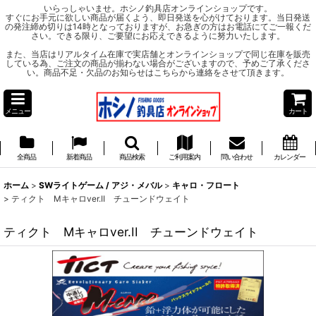
いらっしゃいませ。ホシノ釣具店オンラインショップです。
すぐにお手元に欲しい商品が届くよう、即日発送を心がけております。当日発送
の発注締め切りは14時となっておりますが、お急ぎの方はお電話にてご一報くだ
さい。できる限り、ご要望にお応えできるように努力いたします。
また、当店はリアルタイム在庫で実店舗とオンラインショップで同じ在庫を販売
している為、ご注文の商品が揃わない場合がございますので、予めご了承くださ
い。商品不足・欠品のお知らせはこちらから連絡をさせて頂きます。
メニュー
カート
全商品
新着商品
商品検索
ご利用案内
問い合わせ
カレンダー
ホーム
>
SWライトゲーム / アジ・メバル
>
キャロ・フロート
>
ティクト Mキャロver.II チューンドウェイト
ティクト Mキャロver.II チューンドウェイト