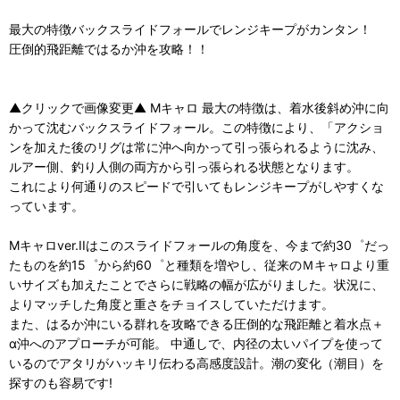
最大の特徴バックスライドフォールでレンジキープがカンタン！
圧倒的飛距離ではるか沖を攻略！！
▲クリックで画像変更▲ Mキャロ 最大の特徴は、着水後斜め沖に向
かって沈むバックスライドフォール。この特徴により、「アクショ
ンを加えた後のリグは常に沖へ向かって引っ張られるように沈み、
ルアー側、釣り人側の両方から引っ張られる状態となります。
これにより何通りのスピードで引いてもレンジキープがしやすくな
っています。
Mキャロver.IIはこのスライドフォールの角度を、今まで約30゜だっ
たものを約15゜から約60゜と種類を増やし、従来のＭキャロより重
いサイズも加えたことでさらに戦略の幅が広がりました。状況に、
よりマッチした角度と重さをチョイスしていただけます。
また、はるか沖にいる群れを攻略できる圧倒的な飛距離と着水点＋
α沖へのアプローチが可能。 中通しで、内径の太いパイプを使って
いるのでアタリがハッキリ伝わる高感度設計。潮の変化（潮目）を
探すのも容易です!