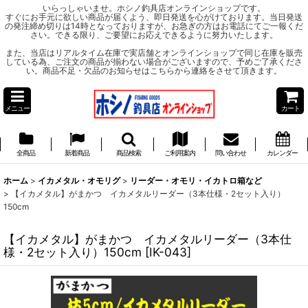
いらっしゃいませ。ホシノ釣具店オンラインショップです。
すぐにお手元に欲しい商品が届くよう、即日発送を心がけております。当日発送
の発注締め切りは14時となっておりますが、お急ぎの方はお電話にてご一報くだ
さい。できる限り、ご要望にお応えできるように努力いたします。
また、当店はリアルタイム在庫で実店舗とオンラインショップで同じ在庫を販売
している為、ご注文の商品が揃わない場合がございますので、予めご了承くださ
い。商品不足・欠品のお知らせはこちらから連絡をさせて頂きます。
メニュー
カート
全商品
新着商品
商品検索
ご利用案内
問い合わせ
カレンダー
ホーム
>
イカメタル・オモリグ
>
リーダー・オモリ・イカトロ箱など
>
【イカメタル】がまかつ イカメタルリーダー（3本仕様・2セット入り）
150cm
【イカメタル】がまかつ イカメタルリーダー（3本仕
様・2セット入り）150cm
[
IK-043
]