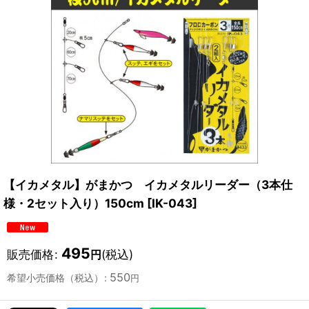
【イカメタル】がまかつ イカメタルリーダー（3本仕
様・2セット入り）150cm
[
IK-043
]
495
販売価格
:
(税込)
円
550
希望小売価格（税込）
:
円