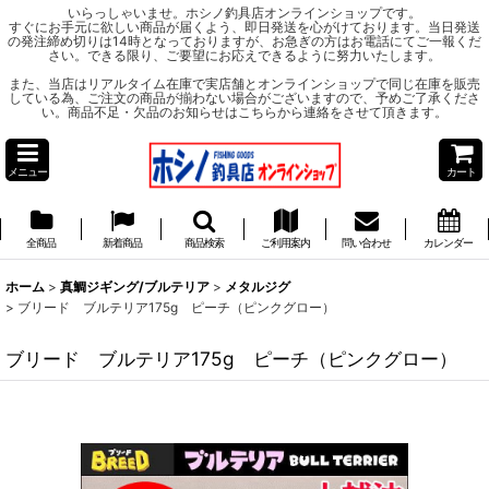
いらっしゃいませ。ホシノ釣具店オンラインショップです。
すぐにお手元に欲しい商品が届くよう、即日発送を心がけております。当日発送
の発注締め切りは14時となっておりますが、お急ぎの方はお電話にてご一報くだ
さい。できる限り、ご要望にお応えできるように努力いたします。
また、当店はリアルタイム在庫で実店舗とオンラインショップで同じ在庫を販売
している為、ご注文の商品が揃わない場合がございますので、予めご了承くださ
い。商品不足・欠品のお知らせはこちらから連絡をさせて頂きます。
メニュー
カート
全商品
新着商品
商品検索
ご利用案内
問い合わせ
カレンダー
ホーム
>
真鯛ジギング/ブルテリア
>
メタルジグ
>
ブリード ブルテリア175g ピーチ（ピンクグロー）
ブリード ブルテリア175g ピーチ（ピンクグロー）