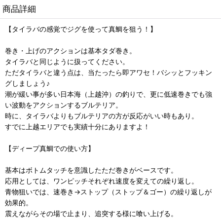
商品詳細
【タイラバの感覚でジグを使って真鯛を狙う！】
巻き・上げのアクションは基本タダ巻き。
タイラバと同じように扱ってください。
ただタイラバと違う点は、当たったら即アワセ！バシッとフッキン
グしましょう♪
潮が緩い事が多い日本海（上越沖）の釣りで、更に低速巻きでも強
い波動をアクションするブルテリア。
時に、タイラバよりもブルテリアの方が反応がいい時もあり。
すでに上越エリアでも実績十分にありますよ！
【ディープ真鯛での使い方】
基本はボトムタッチを意識したただ巻きがベースです。
応用としては、ワンピッチそれぞれ速度を変えての繰り返し。
青物狙いでは、速巻き→ストップ（ストップ＆ゴー）の繰り返しが
効果的。
震えながらその場で止まり、追突する様に喰い上げる。