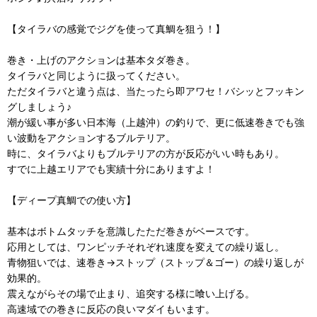
【タイラバの感覚でジグを使って真鯛を狙う！】
巻き・上げのアクションは基本タダ巻き。
タイラバと同じように扱ってください。
ただタイラバと違う点は、当たったら即アワセ！バシッとフッキン
グしましょう♪
潮が緩い事が多い日本海（上越沖）の釣りで、更に低速巻きでも強
い波動をアクションするブルテリア。
時に、タイラバよりもブルテリアの方が反応がいい時もあり。
すでに上越エリアでも実績十分にありますよ！
【ディープ真鯛での使い方】
基本はボトムタッチを意識したただ巻きがベースです。
応用としては、ワンピッチそれぞれ速度を変えての繰り返し。
青物狙いでは、速巻き→ストップ（ストップ＆ゴー）の繰り返しが
効果的。
震えながらその場で止まり、追突する様に喰い上げる。
高速域での巻きに反応の良いマダイもいます。