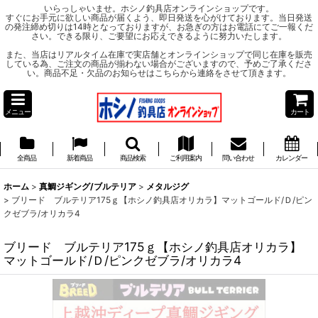
いらっしゃいませ。ホシノ釣具店オンラインショップです。
すぐにお手元に欲しい商品が届くよう、即日発送を心がけております。当日発送
の発注締め切りは14時となっておりますが、お急ぎの方はお電話にてご一報くだ
さい。できる限り、ご要望にお応えできるように努力いたします。
また、当店はリアルタイム在庫で実店舗とオンラインショップで同じ在庫を販売
している為、ご注文の商品が揃わない場合がございますので、予めご了承くださ
い。商品不足・欠品のお知らせはこちらから連絡をさせて頂きます。
メニュー
カート
全商品
新着商品
商品検索
ご利用案内
問い合わせ
カレンダー
ホーム
>
真鯛ジギング/ブルテリア
>
メタルジグ
>
ブリード ブルテリア175ｇ【ホシノ釣具店オリカラ】マットゴールド/Ｄ/ピン
クゼブラ/オリカラ4
ブリード ブルテリア175ｇ【ホシノ釣具店オリカラ】
マットゴールド/Ｄ/ピンクゼブラ/オリカラ4