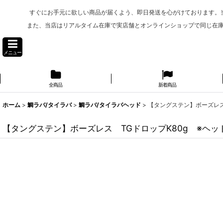
すぐにお手元に欲しい商品が届くよう、即日発送を心がけております。
また、当店はリアルタイム在庫で実店舗とオンラインショップで同じ在
メニュー
全商品
新着商品
ホーム
>
鯛ラバ/タイラバ
>
鯛ラバ/タイラバヘッド
>
【タングステン】ボーズレス
【タングステン】ボーズレス TGドロップK80g ※ヘッ