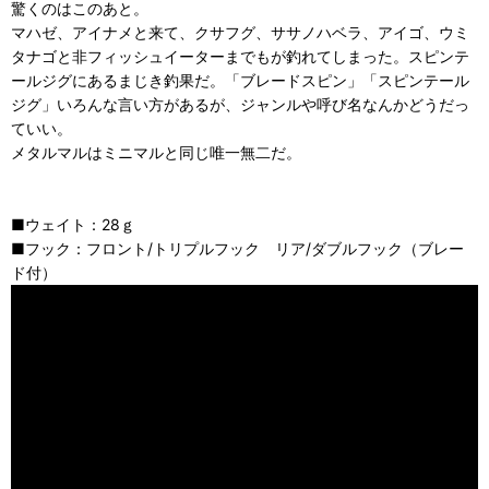
驚くのはこのあと。
マハゼ、アイナメと来て、クサフグ、ササノハベラ、アイゴ、ウミ
タナゴと非フィッシュイーターまでもが釣れてしまった。スピンテ
ールジグにあるまじき釣果だ。「ブレードスピン」「スピンテール
ジグ」いろんな言い方があるが、ジャンルや呼び名なんかどうだっ
ていい。
メタルマルはミニマルと同じ唯一無二だ。
■ウェイト：28ｇ
■フック：フロント/トリプルフック リア/ダブルフック（ブレー
ド付）