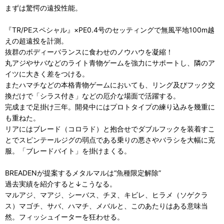
まずは驚愕の遠投性能。
『TR/PEスペシャル』×PE0.4号のセッティングで無風平地100m越
えの超遠投を計測。
抜群のボディーバランスに食わせのノウハウを凝縮！
丸アジやサバなどのライト青物ゲームを強力にサポートし、隣のア
イツに大きく差をつける。
またハマチなどの本格青物ゲームにおいても、リング及びフック交
換だけで「シラス付き」などの厄介な場面で活躍する。
完成まで足掛け三年。開発中にはプロトタイプの練り込みを幾重に
も重ねた。
リアにはブレード（コロラド）と抱合せでダブルフックを装着すこ
とでスピンテールジグの弱点である乗りの悪さやバラシを大幅に克
服。「ブレードバイト」を掛けまくる。
BREADENが提案するメタルマルは“魚種限定解除”
過去実績を紹介すると↓こうなる。
マルアジ、マアジ、シーバス、チヌ、キビレ、ヒラメ（ソゲクラ
ス）マゴチ、サバ、ハマチ、メバルと、このあたりはある意味当
然。フィッシュイーターを狂わせる。