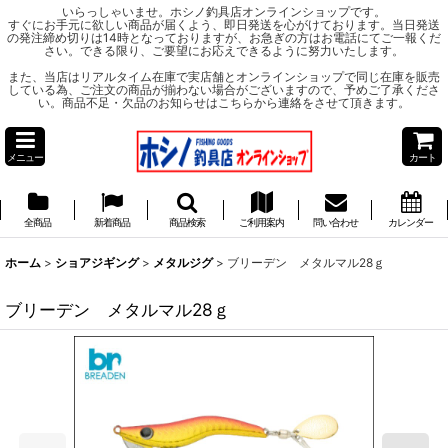
いらっしゃいませ。ホシノ釣具店オンラインショップです。
すぐにお手元に欲しい商品が届くよう、即日発送を心がけております。当日発送
の発注締め切りは14時となっておりますが、お急ぎの方はお電話にてご一報くだ
さい。できる限り、ご要望にお応えできるように努力いたします。
また、当店はリアルタイム在庫で実店舗とオンラインショップで同じ在庫を販売
している為、ご注文の商品が揃わない場合がございますので、予めご了承くださ
い。商品不足・欠品のお知らせはこちらから連絡をさせて頂きます。
メニュー
カート
全商品
新着商品
商品検索
ご利用案内
問い合わせ
カレンダー
ホーム
>
ショアジギング
>
メタルジグ
>
ブリーデン メタルマル28ｇ
ブリーデン メタルマル28ｇ