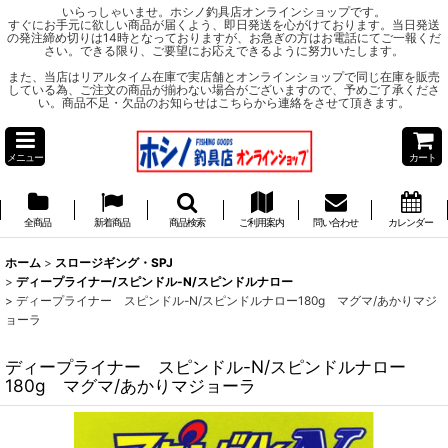
いらっしゃいませ。ホシノ釣具店オンラインショップです。
すぐにお手元に欲しい商品が届くよう、即日発送を心がけております。当日発送
の発注締め切りは14時となっておりますが、お急ぎの方はお電話にてご一報くだ
さい。できる限り、ご要望にお応えできるように努力いたします。
また、当店はリアルタイム在庫で実店舗とオンラインショップで同じ在庫を販売
している為、ご注文の商品が揃わない場合がございますので、予めご了承くださ
い。商品不足・欠品のお知らせはこちらから連絡をさせて頂きます。
メニュー
カート
全商品
新着商品
商品検索
ご利用案内
問い合わせ
カレンダー
ホーム
>
スロージギング・SPJ
>
ディープライナー/スピンドル-N/スピンドルナロー
>
ディープライナー スピンドル-N/スピンドルナロー180g マグマ/あかりマジ
ョーラ
ディープライナー スピンドル-N/スピンドルナロー
180g マグマ/あかりマジョーラ