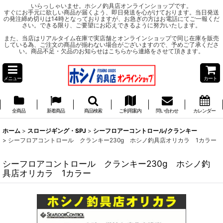
いらっしゃいませ。ホシノ釣具店オンラインショップです。
すぐにお手元に欲しい商品が届くよう、即日発送を心がけております。当日発送
の発注締め切りは14時となっておりますが、お急ぎの方はお電話にてご一報くだ
さい。できる限り、ご要望にお応えできるように努力いたします。
また、当店はリアルタイム在庫で実店舗とオンラインショップで同じ在庫を販売
している為、ご注文の商品が揃わない場合がございますので、予めご了承くださ
い。商品不足・欠品のお知らせはこちらから連絡をさせて頂きます。
メニュー
カート
全商品
新着商品
商品検索
ご利用案内
問い合わせ
カレンダー
ホーム
>
スロージギング・SPJ
>
シーフロアーコントロール/クランキー
>
シーフロアコントロール クランキー230g ホシノ釣具店オリカラ 1カラー
シーフロアコントロール クランキー230g ホシノ釣
具店オリカラ 1カラー