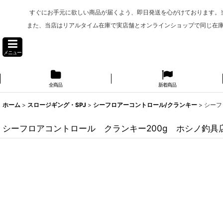
すぐにお手元に欲しい商品が届くよう、即日発送を心がけております。
また、当店はリアルタイム在庫で実店舗とオンラインショップで同じ在
メニュー
全商品
新着商品
ホーム
>
スロージギング・SPJ
>
シーフロアーコントロール/クランキー
>
シーフ
シーフロアコントロール クランキー200g ホシノ釣具