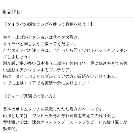
商品詳細
【タイラバの感覚でジグを使って真鯛を狙う！】
巻き・上げのアクションは基本タダ巻き。
タイラバと同じように扱ってください。
ただタイラバと違う点は、当たったら即アワセ！バシッとフッキン
グしましょう♪
潮が緩い事が多い日本海（上越沖）の釣りで、更に低速巻きでも強
い波動をアクションするブルテリア。
時に、タイラバよりもブルテリアの方が反応がいい時もあり。
すでに上越エリアでも実績十分にありますよ！
【ディープ真鯛での使い方】
基本はボトムタッチを意識したただ巻きがベースです。
応用としては、ワンピッチそれぞれ速度を変えての繰り返し。
青物狙いでは、速巻き→ストップ（ストップ＆ゴー）の繰り返しが
効果的。