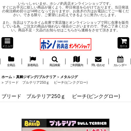
いらっしゃいませ。ホシノ釣具店オンラインショップです。
すぐにお手元に欲しい商品が届くよう、即日発送を心がけております。当日発送
の発注締め切りは14時となっておりますが、お急ぎの方はお電話にてご一報くだ
さい。できる限り、ご要望にお応えできるように努力いたします。
また、当店はリアルタイム在庫で実店舗とオンラインショップで同じ在庫を販売
している為、ご注文の商品が揃わない場合がございますので、予めご了承くださ
い。商品不足・欠品のお知らせはこちらから連絡をさせて頂きます。
メニュー
カート
全商品
新着商品
商品検索
ご利用案内
問い合わせ
カレンダー
ホーム
>
真鯛ジギング/ブルテリア
>
メタルジグ
>
ブリード ブルテリア250ｇ ピーチ(ピンクグロー)
ブリード ブルテリア250ｇ ピーチ(ピンクグロー)