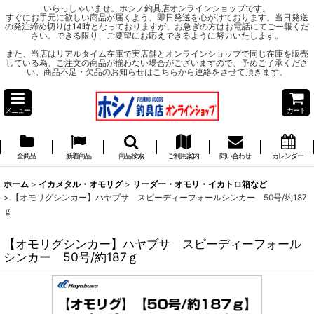
いらっしゃいませ。ホシノ釣具店オンラインショップです。
すぐにお手元に欲しい商品が届くよう、即日発送を心がけております。当日発送
の発注締め切りは14時となっておりますが、お急ぎの方はお電話にてご一報くだ
さい。できる限り、ご要望にお応えできるように努力いたします。
また、当店はリアルタイム在庫で実店舗とオンラインショップで同じ在庫を販売
している為、ご注文の商品が揃わない場合がございますので、予めご了承くださ
い。商品不足・欠品のお知らせはこちらから連絡をさせて頂きます。
メニュー
カート
全商品
新着商品
商品検索
ご利用案内
問い合わせ
カレンダー
ホーム
>
イカメタル・オモリグ
>
リーダー・オモリ・イカトロ箱など
>
【オモリグシンカー】ハヤブサ スピーディーフォールシンカー 50号/約187
ｇ
【オモリグシンカー】ハヤブサ スピーディーフォール
シンカー 50号/約187ｇ