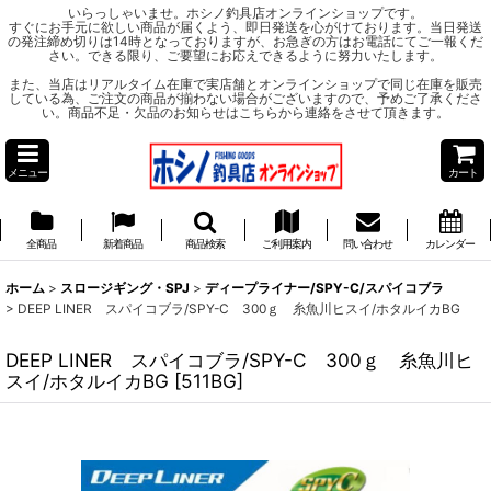
いらっしゃいませ。ホシノ釣具店オンラインショップです。
すぐにお手元に欲しい商品が届くよう、即日発送を心がけております。当日発送
の発注締め切りは14時となっておりますが、お急ぎの方はお電話にてご一報くだ
さい。できる限り、ご要望にお応えできるように努力いたします。
また、当店はリアルタイム在庫で実店舗とオンラインショップで同じ在庫を販売
している為、ご注文の商品が揃わない場合がございますので、予めご了承くださ
い。商品不足・欠品のお知らせはこちらから連絡をさせて頂きます。
メニュー
カート
全商品
新着商品
商品検索
ご利用案内
問い合わせ
カレンダー
ホーム
>
スロージギング・SPJ
>
ディープライナー/SPY-C/スパイコブラ
>
DEEP LINER スパイコブラ/SPY-C 300ｇ 糸魚川ヒスイ/ホタルイカBG
DEEP LINER スパイコブラ/SPY-C 300ｇ 糸魚川ヒ
スイ/ホタルイカBG
[
511BG
]