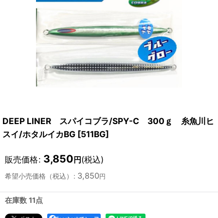
DEEP LINER スパイコブラ/SPY-C 300ｇ 糸魚川ヒ
スイ/ホタルイカBG
[
511BG
]
3,850
販売価格
:
(税込)
円
3,850
希望小売価格（税込）
:
円
在庫数 11点