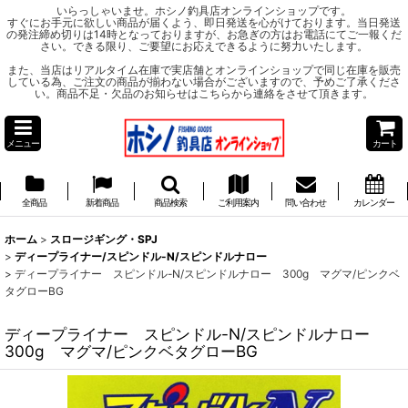
いらっしゃいませ。ホシノ釣具店オンラインショップです。
すぐにお手元に欲しい商品が届くよう、即日発送を心がけております。当日発送
の発注締め切りは14時となっておりますが、お急ぎの方はお電話にてご一報くだ
さい。できる限り、ご要望にお応えできるように努力いたします。
また、当店はリアルタイム在庫で実店舗とオンラインショップで同じ在庫を販売
している為、ご注文の商品が揃わない場合がございますので、予めご了承くださ
い。商品不足・欠品のお知らせはこちらから連絡をさせて頂きます。
メニュー
カート
全商品
新着商品
商品検索
ご利用案内
問い合わせ
カレンダー
ホーム
>
スロージギング・SPJ
>
ディープライナー/スピンドル-N/スピンドルナロー
>
ディープライナー スピンドル-N/スピンドルナロー 300g マグマ/ピンクベ
タグローBG
ディープライナー スピンドル-N/スピンドルナロー
300g マグマ/ピンクベタグローBG