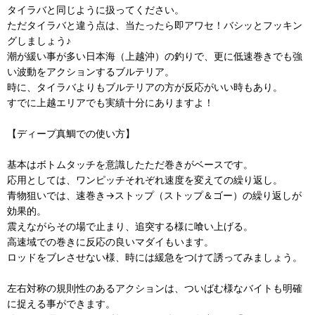
タイラバと同じように扱ってください。
ただタイラバと違う点は、当たったら即アワセ！バシッとフッキン
グしましょう♪
潮が緩い事が多い日本海（上越沖）の釣りで、更に低速巻きでも強
い波動をアクションするブルテリア。
時に、タイラバよりもブルテリアの方が反応がいい時もあり。
すでに上越エリアでも実績十分にありますよ！
【ディープ真鯛での使い方】
基本はボトムタッチを意識したただ巻きがベースです。
応用としては、ワンピッチそれぞれ速度を変えての繰り返し。
青物狙いでは、速巻き→ストップ（ストップ＆ゴー）の繰り返しが
効果的。
震えながらその場で止まり、追突する様に喰い上げる。
高速域での巻きに反応の良いマダイもいます。
ロッドをブレさせない様、時には緩急をつけて誘ってみましょう。
左右対称の規則性のあるアクションは、ついばむ様なバイトも明確
に捉える事ができます。