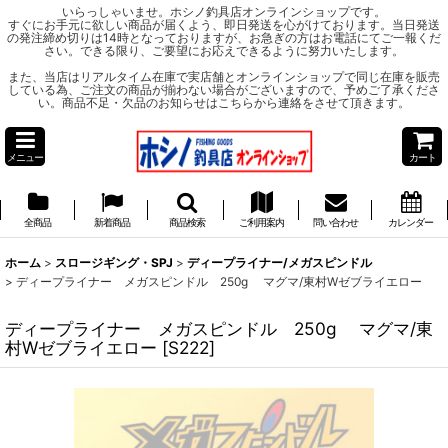
いらっしゃいませ。ホシノ釣具店オンラインショップです。
すぐにお手元に欲しい商品が届くよう、即日発送を心がけております。当日発送
の発注締め切りは14時となっておりますが、お急ぎの方はお電話にてご一報くだ
さい。できる限り、ご要望にお応えできるように努力いたします。
また、当店はリアルタイム在庫で実店舗とオンラインショップで同じ在庫を販売
している為、ご注文の商品が揃わない場合がございますので、予めご了承くださ
い。商品不足・欠品のお知らせはこちらから連絡をさせて頂きます。
メニュー
カート
全商品
新着商品
商品検索
ご利用案内
問い合わせ
カレンダー
ホーム
>
スロージギング・SPJ
>
ディープライナー/メガスピンドル
>
ディープライナー メガスピンドル 250g マグマ/東村Wゼブライエロー
ディープライナー メガスピンドル 250g マグマ/東
村Wゼブライエロー
[
S222
]