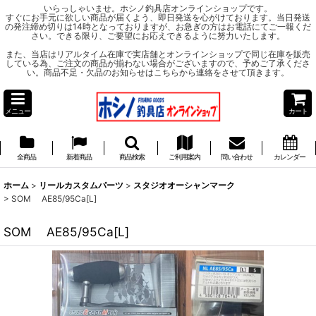
いらっしゃいませ。ホシノ釣具店オンラインショップです。
すぐにお手元に欲しい商品が届くよう、即日発送を心がけております。当日発送
の発注締め切りは14時となっておりますが、お急ぎの方はお電話にてご一報くだ
さい。できる限り、ご要望にお応えできるように努力いたします。
また、当店はリアルタイム在庫で実店舗とオンラインショップで同じ在庫を販売
している為、ご注文の商品が揃わない場合がございますので、予めご了承くださ
い。商品不足・欠品のお知らせはこちらから連絡をさせて頂きます。
メニュー
カート
全商品
新着商品
商品検索
ご利用案内
問い合わせ
カレンダー
ホーム
>
リールカスタムパーツ
>
スタジオオーシャンマーク
>
SOM AE85/95Ca[L]
SOM AE85/95Ca[L]