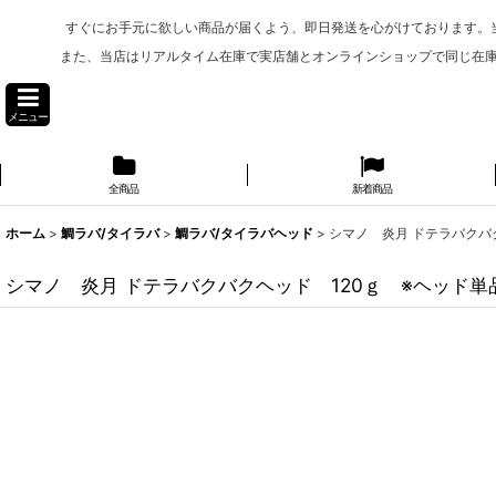
すぐにお手元に欲しい商品が届くよう、即日発送を心がけております。
また、当店はリアルタイム在庫で実店舗とオンラインショップで同じ在
メニュー
全商品
新着商品
ホーム
>
鯛ラバ/タイラバ
>
鯛ラバ/タイラバヘッド
>
シマノ 炎月 ドテラバクバ
シマノ 炎月 ドテラバクバクヘッド 120ｇ ※ヘッド単