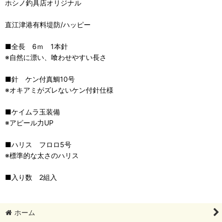
ホシノ釣具店オリジナル
直江津港有料堤防/ハッピー
■全長 6ｍ 1本針
※自然に漂い、喰わせやすい長さ
■針 ケン付真鯛10号
※オキアミがズレないケン付針仕様
■ケイムラ玉装備
※アピール力UP
■ハリス フロロ5号
※標準的な太さのハリス
■入り数 2組入
ホーム