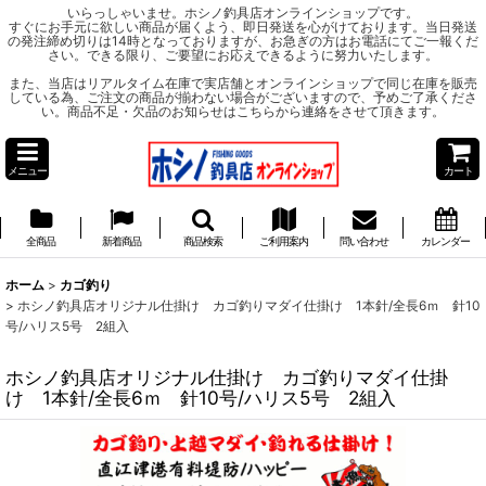
いらっしゃいませ。ホシノ釣具店オンラインショップです。
すぐにお手元に欲しい商品が届くよう、即日発送を心がけております。当日発送
の発注締め切りは14時となっておりますが、お急ぎの方はお電話にてご一報くだ
さい。できる限り、ご要望にお応えできるように努力いたします。
また、当店はリアルタイム在庫で実店舗とオンラインショップで同じ在庫を販売
している為、ご注文の商品が揃わない場合がございますので、予めご了承くださ
い。商品不足・欠品のお知らせはこちらから連絡をさせて頂きます。
メニュー
カート
全商品
新着商品
商品検索
ご利用案内
問い合わせ
カレンダー
ホーム
>
カゴ釣り
>
ホシノ釣具店オリジナル仕掛け カゴ釣りマダイ仕掛け 1本針/全長6ｍ 針10
号/ハリス5号 2組入
ホシノ釣具店オリジナル仕掛け カゴ釣りマダイ仕掛
け 1本針/全長6ｍ 針10号/ハリス5号 2組入