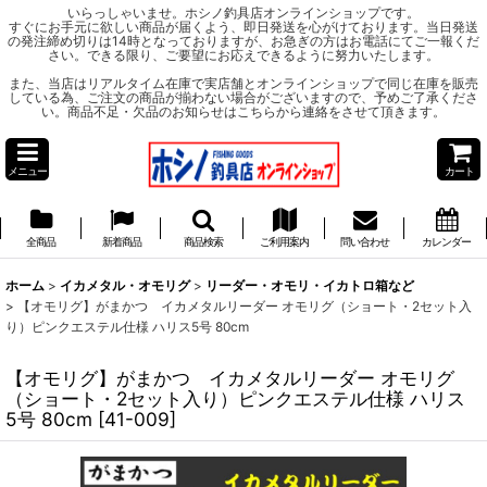
いらっしゃいませ。ホシノ釣具店オンラインショップです。
すぐにお手元に欲しい商品が届くよう、即日発送を心がけております。当日発送
の発注締め切りは14時となっておりますが、お急ぎの方はお電話にてご一報くだ
さい。できる限り、ご要望にお応えできるように努力いたします。
また、当店はリアルタイム在庫で実店舗とオンラインショップで同じ在庫を販売
している為、ご注文の商品が揃わない場合がございますので、予めご了承くださ
い。商品不足・欠品のお知らせはこちらから連絡をさせて頂きます。
メニュー
カート
全商品
新着商品
商品検索
ご利用案内
問い合わせ
カレンダー
ホーム
>
イカメタル・オモリグ
>
リーダー・オモリ・イカトロ箱など
>
【オモリグ】がまかつ イカメタルリーダー オモリグ（ショート・2セット入
り）ピンクエステル仕様 ハリス5号 80cm
【オモリグ】がまかつ イカメタルリーダー オモリグ
（ショート・2セット入り）ピンクエステル仕様 ハリス
5号 80cm
[
41-009
]