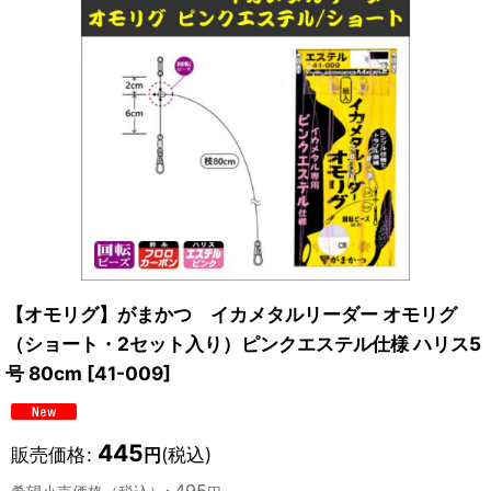
【オモリグ】がまかつ イカメタルリーダー オモリグ
（ショート・2セット入り）ピンクエステル仕様 ハリス5
号 80cm
[
41-009
]
445
販売価格
:
(税込)
円
495