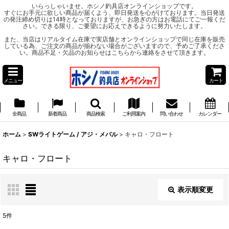
いらっしゃいませ。ホシノ釣具店オンラインショップです。
すぐにお手元に欲しい商品が届くよう、即日発送を心がけております。当日発送
の発注締め切りは14時となっておりますが、お急ぎの方はお電話にてご一報くだ
さい。できる限り、ご要望にお応えできるように努力いたします。
また、当店はリアルタイム在庫で実店舗とオンラインショップで同じ在庫を販売
している為、ご注文の商品が揃わない場合がございますので、予めご了承くださ
い。商品不足・欠品のお知らせはこちらから連絡をさせて頂きます。
メニュー
カート
全商品
新着商品
商品検索
ご利用案内
問い合わせ
カレンダー
ホーム
>
SWライトゲーム / アジ・メバル
>
キャロ・フロート
キャロ・フロート
表示順変更
閉じる
5
件