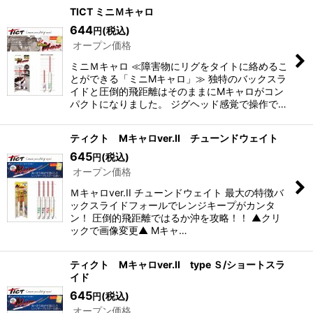
表示数
:
TICT ミニＭキャロ
644
(税込)
円
オープン価格
並び順
:
ミニＭキャロ ≪障害物にリグをタイトに絡めるこ
とができる「ミニMキャロ」≫ 独特のバックスラ
絞り込む
イドと圧倒的飛距離はそのままにMキャロがコン
パクトになりました。 ジグヘッド感覚で操作で…
ティクト Mキャロver.II チューンドウェイト
645
(税込)
円
オープン価格
Ｍキャロver.II チューンドウェイト 最大の特徴バ
ックスライドフォールでレンジキープがカンタ
ン！ 圧倒的飛距離ではるか沖を攻略！！ ▲クリ
ックで画像変更▲ Mキャ…
ティクト Mキャロver.II type Ｓ/ショートスラ
イド
645
(税込)
円
オープン価格