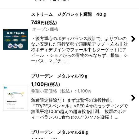
ストリーム ジグバレット輝龍 40ｇ
748
(税込)
円
オープン価格
・後方重心のボディバランス設計で、よりブレの
ない安定した飛行姿勢で飛距離アップ ・左右非対
称ボディデザインでフォール中もターゲットにア
ピール ・ショアからの青物のみならず、根魚、シ
ーバス、マゴチ……
ブリーデン メタルマル19ｇ
1,100
(税込)
円
希望小売価格（税込）
:
1,100
円
魚種限定解除だ！ まずは驚愕の遠投性能。
『TR/PEスペシャル』×PE0.4号のセッティングで
無風平地100m越えの超遠投を計測。 抜群のボデ
ィーバランスに食わせのノウハウを凝縮！ …
ブリーデン メタルマル28ｇ