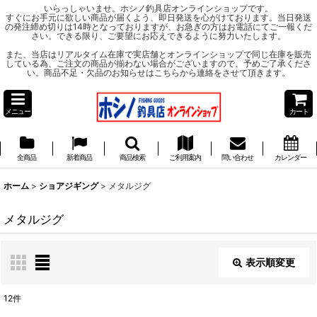
いらっしゃいませ。ホシノ釣具店オンラインショップです。
すぐにお手元に欲しい商品が届くよう、即日発送を心がけております。当日発送
の発注締め切りは14時となっておりますが、お急ぎの方はお電話にてご一報くだ
さい。できる限り、ご要望にお応えできるように努力いたします。
また、当店はリアルタイム在庫で実店舗とオンラインショップで同じ在庫を販売
している為、ご注文の商品が揃わない場合がございますので、予めご了承くださ
い。商品不足・欠品のお知らせはこちらから連絡をさせて頂きます。
メニュー
カート
全商品
新着商品
商品検索
ご利用案内
問い合わせ
カレンダー
ホーム
>
ショアジギング
>
メタルジグ
メタルジグ
表示順変更
閉じる
12
件