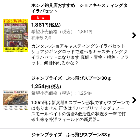
表示数
:
ホシノ釣具店おすすめ ショアキャスティングタ
イラバセット
並び順
:
1,861
(税込)
円
希望小売価格（税込）
:
1,861
円
在庫数 2点
絞り込む
カンタン♪ショアキャスティングタイラバセット
ショアジギングロッドで遊べるキャスティングタ
イラバセットになります 真鯛・青物・根魚・フラ
ット…何目釣れるかな？
ジャンプライズ ぶっ飛びスプーン30ｇ
1,254
(税込)
円
希望小売価格（税込）
:
1,254
円
100m飛ぶ新兵器!! スプーン形状ですがスプーンで
はありません 正体は？ハイブリッドジグミノー
スモールベイトの偏食&低活性の状況を一撃で打
破出来る外洋フィールドの新兵器…
ジャンプライズ ぶっ飛びスプーン38ｇ