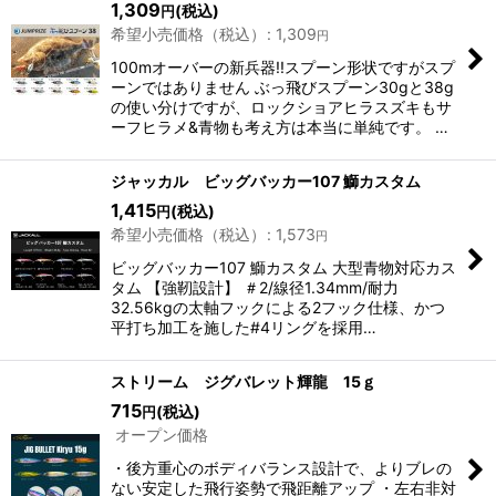
1,309
(税込)
円
希望小売価格（税込）
:
1,309
円
100mオーバーの新兵器!!スプーン形状ですがスプ
ーンではありません ぶっ飛びスプーン30gと38g
の使い分けですが、ロックショアヒラスズキもサ
ーフヒラメ&青物も考え方は本当に単純です。 …
ジャッカル ビッグバッカー107 鰤カスタム
1,415
(税込)
円
希望小売価格（税込）
:
1,573
円
ビッグバッカー107 鰤カスタム 大型青物対応カス
タム 【強靭設計】 ＃2/線径1.34mm/耐力
32.56kgの太軸フックによる2フック仕様、かつ
平打ち加工を施した#4リングを採用…
ストリーム ジグバレット輝龍 15ｇ
715
(税込)
円
オープン価格
・後方重心のボディバランス設計で、よりブレの
ない安定した飛行姿勢で飛距離アップ ・左右非対